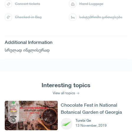
Concert tickets
Hand Luggage
Checked-in Bag
სასტუმროში განთავსება
Additional Information
სრულად ინგლისურად
Interesting topics
View all topics
Chocolate Fest in National
Botanical Garden of Georgia
Turebi Ge
13 November, 2019