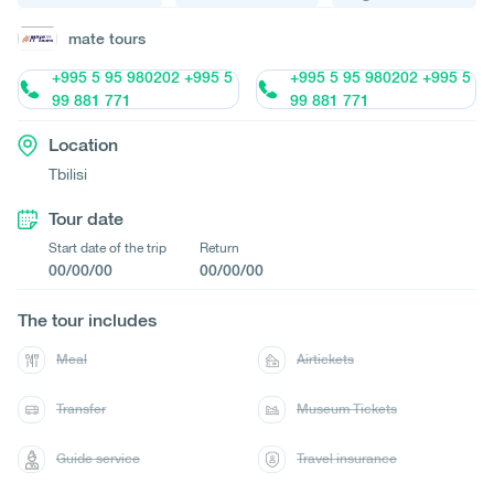
mate tours
+995 5 95 980202 +995 5
+995 5 95 980202 +995 5
99 881 771
99 881 771
Location
Tbilisi
Tour date
Start date of the trip
Return
00/00/00
00/00/00
The tour includes
Meal
Airtickets
Transfer
Museum Tickets
Guide service
Travel insurance