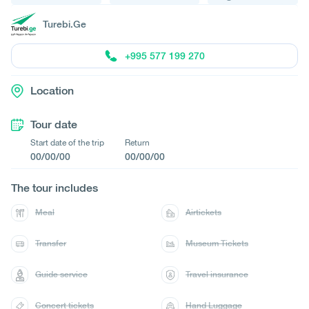
Turebi.Ge
+995 577 199 270
Location
Tour date
Start date of the trip
Return
00/00/00
00/00/00
The tour includes
Meal
Airtickets
Transfer
Museum Tickets
Guide service
Travel insurance
Concert tickets
Hand Luggage