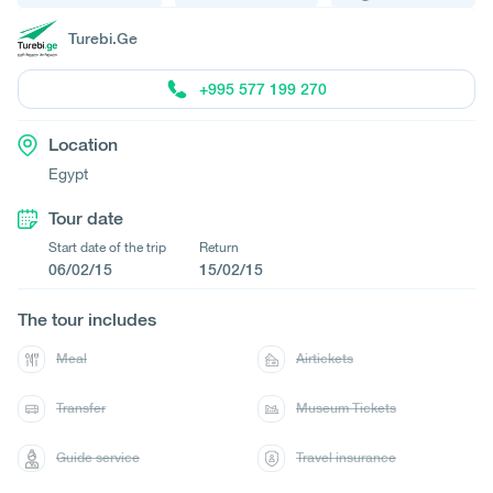
Turebi.Ge
+995 577 199 270
Location
Egypt
Tour date
Start date of the trip
Return
06/02/15
15/02/15
The tour includes
Meal
Airtickets
Transfer
Museum Tickets
Guide service
Travel insurance