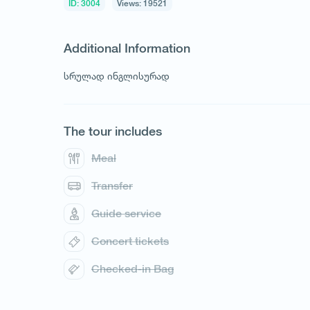
ID: 3004
Views: 19521
Additional Information
სრულად ინგლისურად
The tour includes
Meal
Transfer
Guide service
Concert tickets
Checked-in Bag