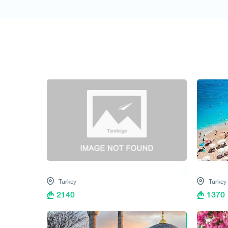
1
/
1
Turkey
Turkey
2140
1370