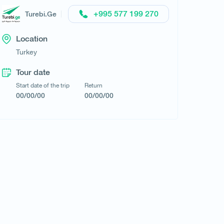
BLUE BIRD TRAVEL
+995 577 199 270
Turebi.Ge
Location
Turkey
Tour date
Start date of the trip
Return
00/00/00
00/00/00
Request a tour