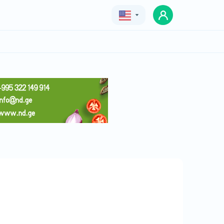
Geo
Eng
Rus