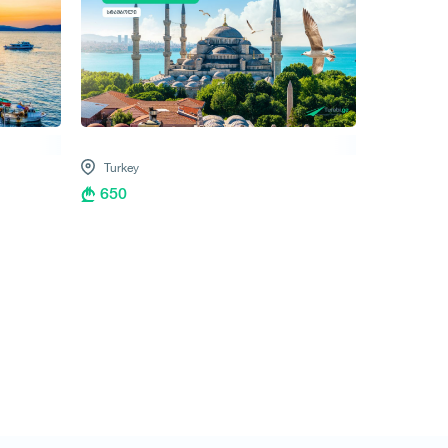
Turkey
650