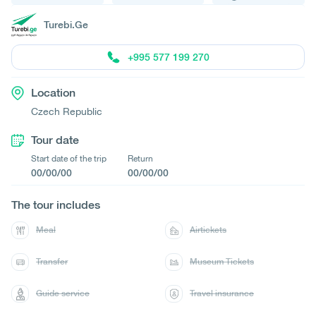
Turebi.Ge
+995 577 199 270
Location
Czech Republic
Tour date
Start date of the trip
Return
00/00/00
00/00/00
The tour includes
Meal
Airtickets
Transfer
Museum Tickets
Guide service
Travel insurance