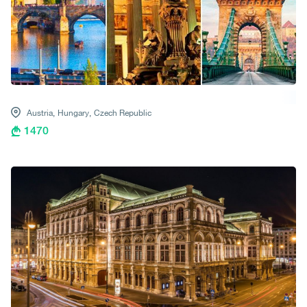
Austria,
Hungary,
Czech Republic
1470