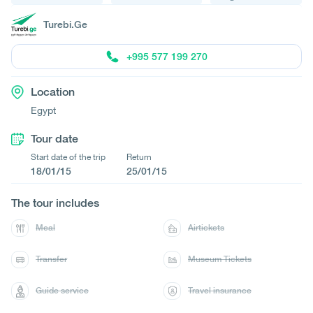
Turebi.Ge
+995 577 199 270
Location
Egypt
Tour date
Start date of the trip
Return
18/01/15
25/01/15
The tour includes
Meal
Airtickets
Transfer
Museum Tickets
Guide service
Travel insurance