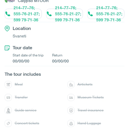
Calypso MTOUR
214–77–76;
214–77–76;
214–77–76;
555-76-21-27;
555-76-21-27;
555-76-21-27;
599 79-71-36
599 79-71-36
599 79-71-36
Location
Svaneti
Tour date
Start date of the trip
Return
00/00/00
00/00/00
The tour includes
Meal
Airtickets
Transfer
Museum Tickets
Guide service
Travel insurance
Concert tickets
Hand Luggage