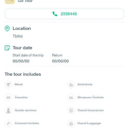
Go Tour
2556446
Location
Tbilisi
Tour date
Start date of the trip
Return
00/00/00
00/00/00
The tour includes
Meal
Airtickets
Transfer
Museum Tickets
Guide service
Travel insurance
Concert tickets
Hand Luggage