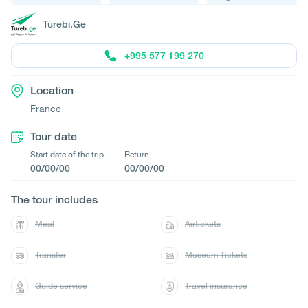
Turebi.Ge
+995 577 199 270
Location
France
Tour date
Start date of the trip
Return
00/00/00
00/00/00
The tour includes
Meal
Airtickets
Transfer
Museum Tickets
Guide service
Travel insurance