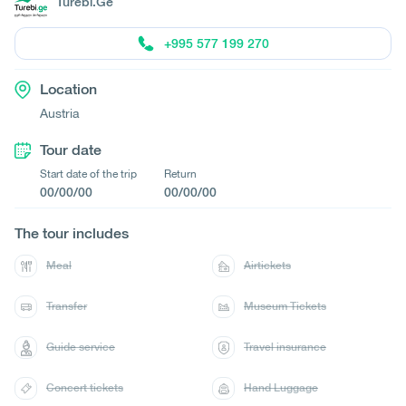
Turebi.Ge
+995 577 199 270
Location
Austria
Tour date
Start date of the trip
Return
00/00/00
00/00/00
The tour includes
Meal
Airtickets
Transfer
Museum Tickets
Guide service
Travel insurance
Concert tickets
Hand Luggage