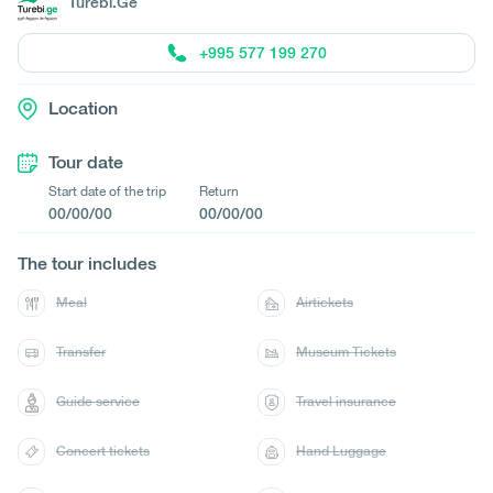
Turebi.Ge
+995 577 199 270
Location
Tour date
Start date of the trip
Return
00/00/00
00/00/00
The tour includes
Meal
Airtickets
Transfer
Museum Tickets
Guide service
Travel insurance
Concert tickets
Hand Luggage