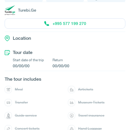
Turebi.Ge
+995 577 199 270
Location
Tour date
Start date of the trip
Return
00/00/00
00/00/00
The tour includes
Meal
Airtickets
Transfer
Museum Tickets
Guide service
Travel insurance
Concert tickets
Hand Luggage