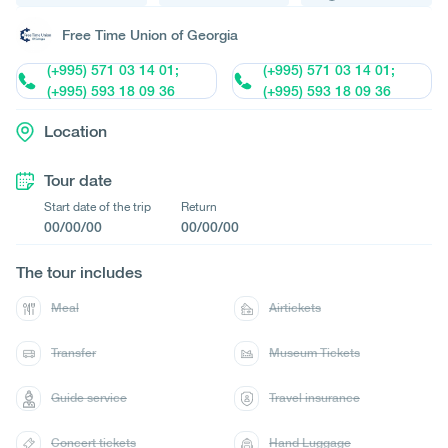
Free Time Union of Georgia
(+995) 571 03 14 01;
(+995) 571 03 14 01;
(+995) 593 18 09 36
(+995) 593 18 09 36
Location
Tour date
Start date of the trip
Return
00/00/00
00/00/00
The tour includes
Meal
Airtickets
Transfer
Museum Tickets
Guide service
Travel insurance
Concert tickets
Hand Luggage