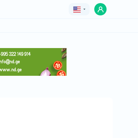
Geo
Eng
Rus