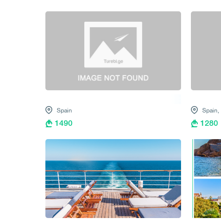
Spain
Spain,
1490
1280