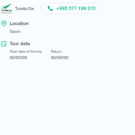
+995 577 199 270
Turebi.Ge
Luna Tour
Location
Spain
Tour date
Start date of the trip
Return
00/00/00
00/00/00