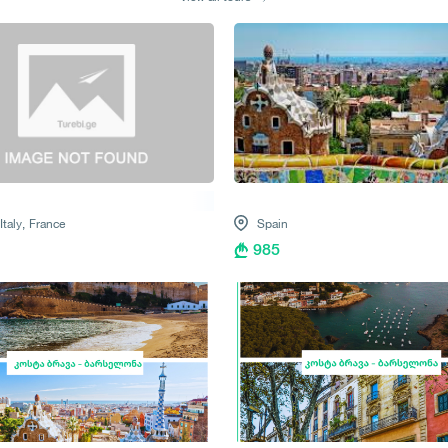
Italy,
France
Spain
985