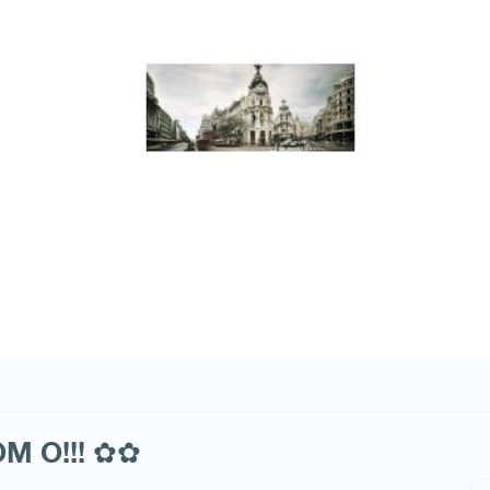
M O!!! ✿✿