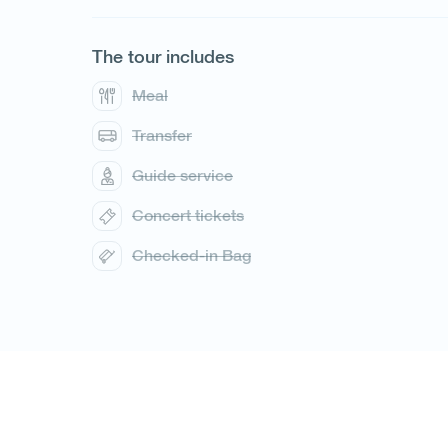
The tour includes
Meal
Transfer
Guide service
1
/
1
Concert tickets
Checked-in Bag