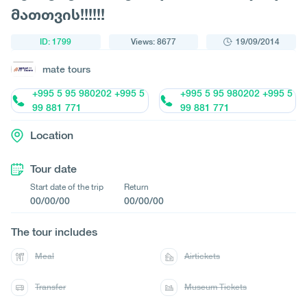
მათთვის!!!!!!
ID: 1799
Views: 8677
19/09/2014
mate tours
+995 5 95 980202 +995 5
+995 5 95 980202 +995 5
99 881 771
99 881 771
Location
Tour date
Start date of the trip
Return
00/00/00
00/00/00
The tour includes
Meal
Airtickets
Transfer
Museum Tickets