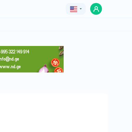
Geo
Eng
Rus