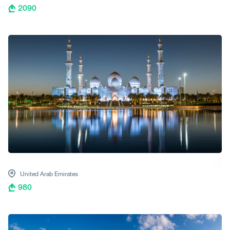
2090
United Arab Emirates
980