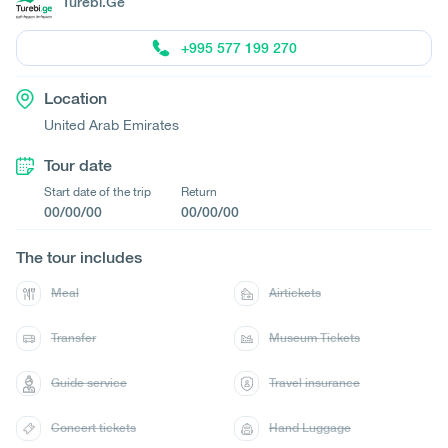
Turebi.Ge
+995 577 199 270
Location
United Arab Emirates
Tour date
Start date of the trip
Return
00/00/00
00/00/00
The tour includes
Meal
Airtickets
Transfer
Museum Tickets
Guide service
Travel insurance
Concert tickets
Hand Luggage