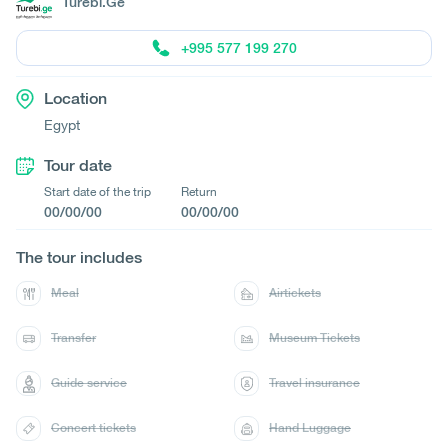
Turebi.Ge
+995 577 199 270
Location
Egypt
Tour date
Start date of the trip
Return
00/00/00
00/00/00
The tour includes
Meal
Airtickets
Transfer
Museum Tickets
Guide service
Travel insurance
Concert tickets
Hand Luggage