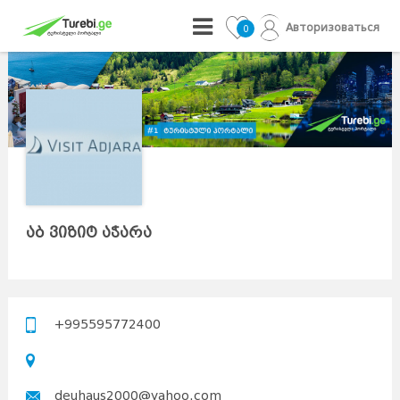
Авторизоваться
0
აბ ვიზიტ აჭარა
+995595772400
deuhaus2000@yahoo.com