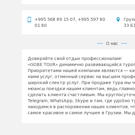
+995 568 89 15 07, +995 597 80
Груз
01 80
33 Б
О нас
Доверяйте свой отдых профессионалам!
«GOBE TOUR» динамично развивающийся туроп
Приоритетами нашей компании являются — ка
нами услуг, отменный сервис на высшем проф
широкий спектр услуг. При продаже тура мы 
нюансы поездки нашим клиентам, ведь главное
сделать клиента счастливым. Мы круглосуточно
Telegram, WhatsApp, Skype и там, где удобно 
находимся в распоряжении наших клиентов, чт
самое красивое и самое лучшее в Грузии. Мы
клиентов и партнеров и предлагаем только са
У нас работают опытные и квалифицированн
многолетним опытом работы в этой области. П