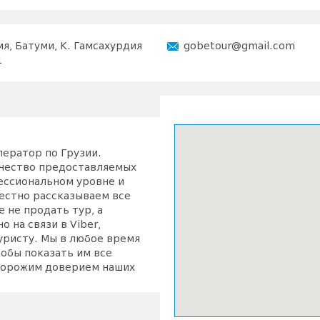
ия, Батуми, К. Гамсахурдия
gobetour@gmail.com
1
ератор по Грузии.
чество предоставляемых
ессиональном уровне и
честно рассказываем все
 не продать тур, а
 на связи в Viber,
туристу. Мы в любое время
обы показать им все
 дорожим доверием наших
мое лучшее в ответ!
ые менеджеры с
омимо того, что они