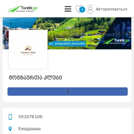
Авторизоваться
0
მოგზაურთა კლუბი
591078106
Еишдшыш