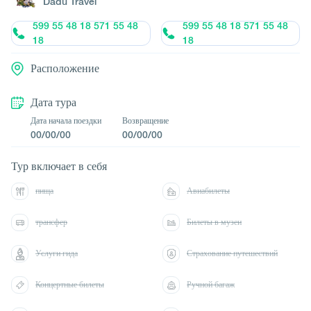
Dadu Travel
599 55 48 18 571 55 48
599 55 48 18 571 55 48
18
18
Расположение
Дата тура
Дата начала поездки
Возвращение
00/00/00
00/00/00
Тур включает в себя
пища
Авиабилеты
трансфер
Билеты в музеи
Услуги гида
Страхование путешествий
Концертные билеты
Ручной багаж