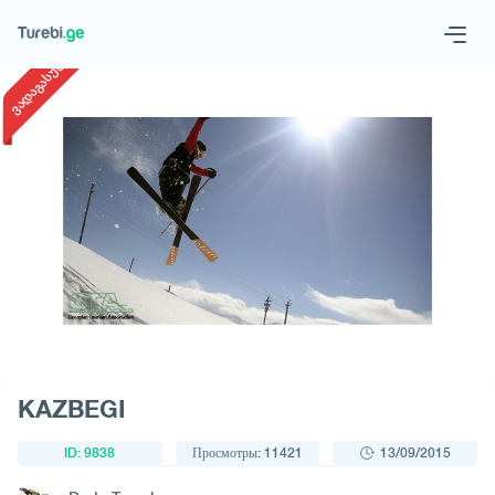
1
/
1
ვადაგასული
Geo
Eng
Запросить тур
KAZBEGI
ID: 9838
Просмотры: 11421
13/09/2015