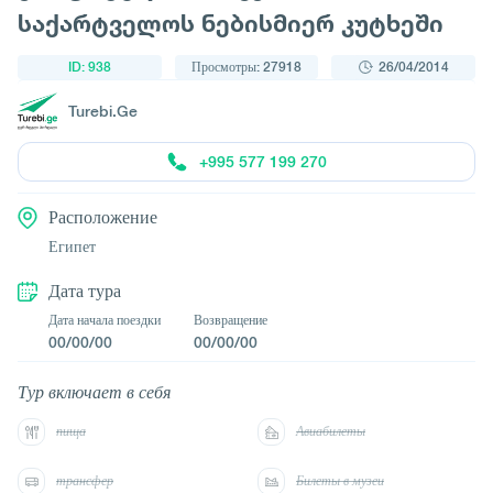
საქარტველოს ნებისმიერ კუტხეში
ID: 938
Просмотры: 27918
26/04/2014
Turebi.Ge
+995 577 199 270
Расположение
Египет
Дата тура
Дата начала поездки
Возвращение
00/00/00
00/00/00
Тур включает в себя
пища
Авиабилеты
трансфер
Билеты в музеи