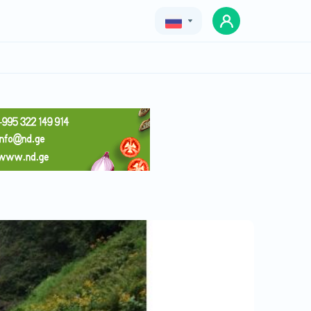
Geo
Eng
Rus