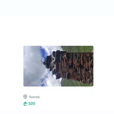
Кахетия
320