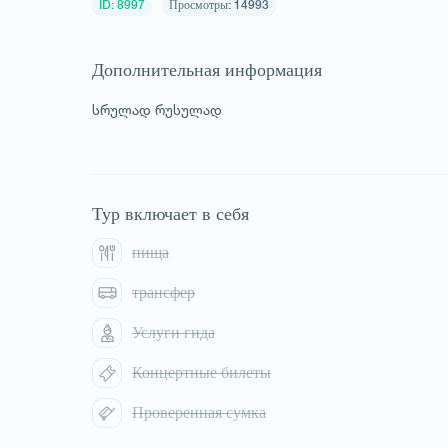
ID: 8997
Просмотры: 14993
Дополнительная информация
სრულად რუსულად
Тур включает в себя
пища
трансфер
Услуги гида
Концертные билеты
1
/
1
Проверенная сумка