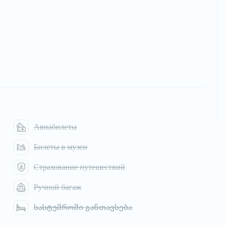
Авиабилеты
Билеты в музеи
Страхование путешествий
Ручной багаж
სასტუმროში განთავსება