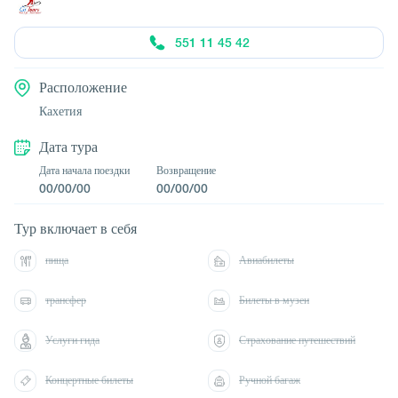
551 11 45 42
Расположение
Кахетия
Дата тура
Дата начала поездки
Возвращение
00/00/00
00/00/00
Тур включает в себя
пища
Авиабилеты
трансфер
Билеты в музеи
Услуги гида
Страхование путешествий
Концертные билеты
Ручной багаж