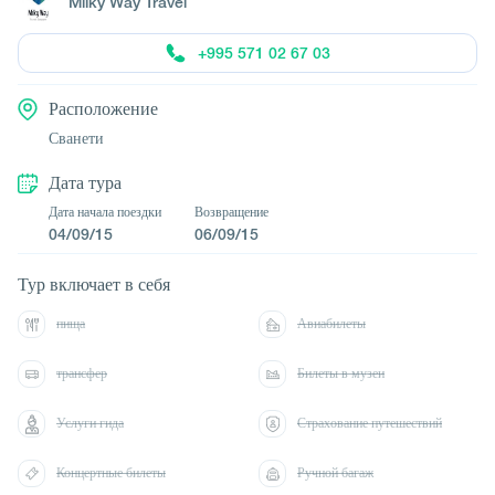
Milky Way Travel
+995 571 02 67 03
Расположение
Сванети
Дата тура
Дата начала поездки
Возвращение
04/09/15
06/09/15
Тур включает в себя
пища
Авиабилеты
трансфер
Билеты в музеи
Услуги гида
Страхование путешествий
Концертные билеты
Ручной багаж