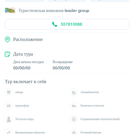
Туристическая компания leader group
557810088
Расположение
Дата тура
Дата начала поездки
Возвращение
00/00/00
00/00/00
Тур включает в себя
пища
Авиабилеты
трансфер
Билеты в музеи
Услуги гида
Страхование путешествий
Концертные билеты
Ручной багаж