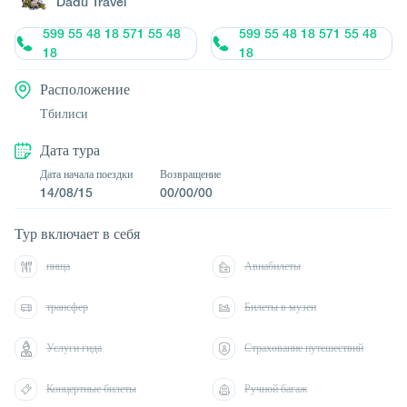
Dadu Travel
599 55 48 18 571 55 48
599 55 48 18 571 55 48
18
18
Расположение
Тбилиси
Дата тура
Дата начала поездки
Возвращение
14/08/15
00/00/00
Тур включает в себя
пища
Авиабилеты
трансфер
Билеты в музеи
Услуги гида
Страхование путешествий
Концертные билеты
Ручной багаж