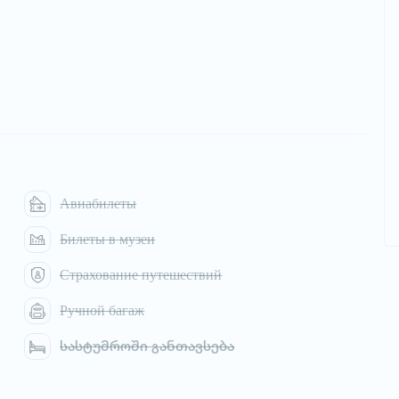
Авиабилеты
Билеты в музеи
Страхование путешествий
Ручной багаж
სასტუმროში განთავსება