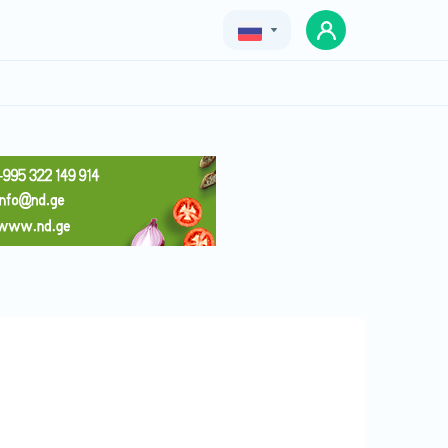
Geo
Eng
Rus