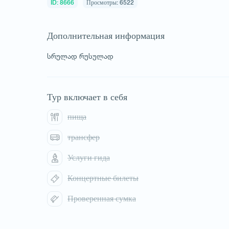
ID: 8666
Просмотры: 6522
Дополнительная информация
სრულად რუსულად
Тур включает в себя
пища
трансфер
Услуги гида
Концертные билеты
1
/
1
Проверенная сумка