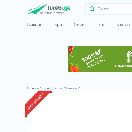
Главная
Туры
Отели
Блог
Контакт
Главная /
Туры /
Грузия /
Кахетия /
ვადაგასული