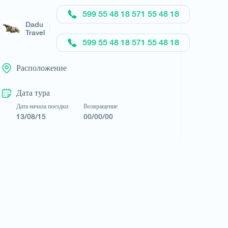
599 55 48 18 571 55 48 18
Dadu
Travel
599 55 48 18 571 55 48 18
Расположение
Дата тура
Запросить тур
Дата начала поездки
Возвращение
13/08/15
00/00/00