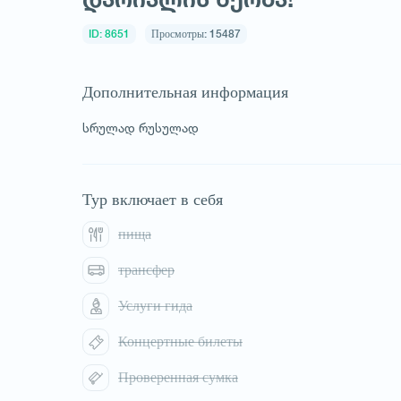
ID: 8651
Просмотры: 15487
Дополнительная информация
სრულად რუსულად
1
/
1
Тур включает в себя
пища
трансфер
Услуги гида
Концертные билеты
Проверенная сумка