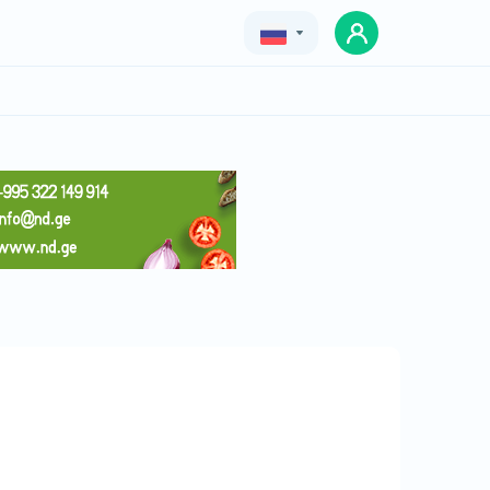
Geo
Eng
Rus