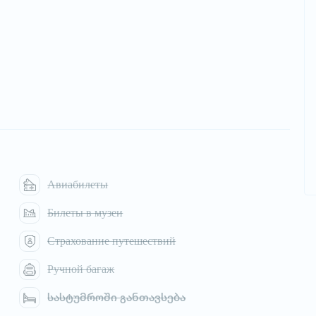
Авиабилеты
Билеты в музеи
Страхование путешествий
Ручной багаж
სასტუმროში განთავსება