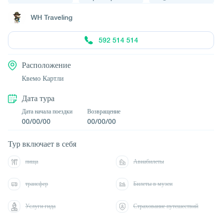
WH Traveling
592 514 514
Расположение
Квемо Картли
Дата тура
Дата начала поездки
Возвращение
00/00/00
00/00/00
Тур включает в себя
пища
Авиабилеты
трансфер
Билеты в музеи
Услуги гида
Страхование путешествий