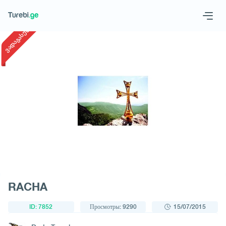
1
/
1
ვადაგასული
Geo
Eng
Запросить тур
RACHA
ID: 7852
Просмотры: 9290
15/07/2015