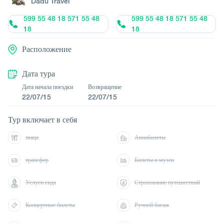
Dadu Travel
599 55 48 18 571 55 48
599 55 48 18 571 55 48
18
18
Расположение
Дата тура
Дата начала поездки
Возвращение
22/07/15
22/07/15
Тур включает в себя
пища
Авиабилеты
трансфер
Билеты в музеи
Услуги гида
Страхование путешествий
Концертные билеты
Ручной багаж