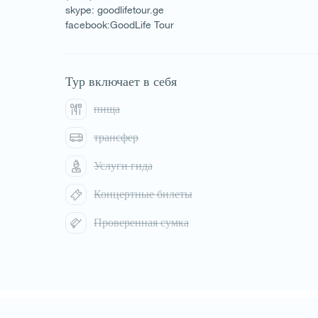
skype: goodlifetour.ge
facebook:GoodLife Tour
Тур включает в себя
пища
трансфер
Услуги гида
Концертные билеты
Проверенная сумка