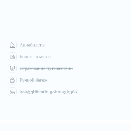
Авиабилеты
Билеты в музеи
Страхование путешествий
Ручной багаж
სასტუმროში განთავსება