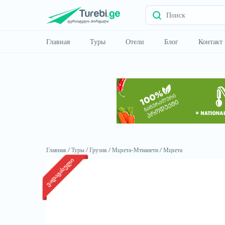
Главная
Туры
Отели
Блог
Контакт
Главная /
Туры /
Грузия /
Мцхета-Мтианети /
Мцхета
ვადაგასული