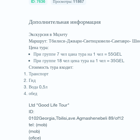
ID: 7636
Просмотры: 11867
Дополнительная информация
Экскурсия в Мцхету
Маршрут: Тбилиси-Джвари-Светицховели-Самтавро- Ши
Цена тура:
При группе 7 чел цана тура на 1 чел = 55GEL
При группе 18 чел цена тура на 1 чел = 35GEL
Стоимость тура входит:
Транспорт
Гид
Вода 0,5л
обед
Ltd "Good Life Tour"
ID:
1
/
1
0102Georgia,Tbilisi,ave.Agmashenebeli 89/of12
tel: (mob)
(mob)
(ofice)