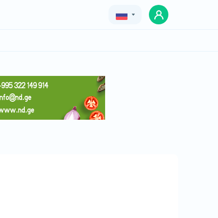
Geo
Eng
Rus