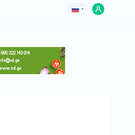
Geo
Eng
Rus