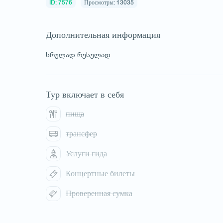
ID: 7576
Просмотры: 13035
Дополнительная информация
სრულად რუსულად
1
/
1
Тур включает в себя
пища
трансфер
Услуги гида
Концертные билеты
Проверенная сумка