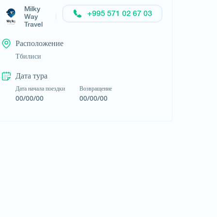
Milky
Запросить тур
+995 571 02 67 03
Way
Travel
Расположение
Тбилиси
Дата тура
Дата начала поездки
Возвращение
00/00/00
00/00/00