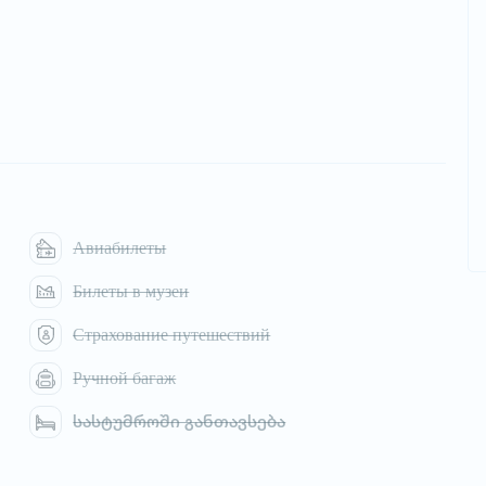
Авиабилеты
Билеты в музеи
Страхование путешествий
Ручной багаж
სასტუმროში განთავსება