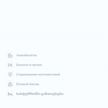
Авиабилеты
Билеты в музеи
Страхование путешествий
Ручной багаж
სასტუმროში განთავსება