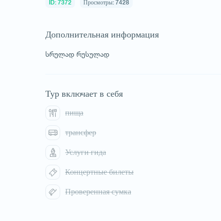
ID: 7372
Просмотры: 7428
Дополнительная информация
სრულად რუსულად
1
/
1
Тур включает в себя
пища
трансфер
Услуги гида
Концертные билеты
Проверенная сумка