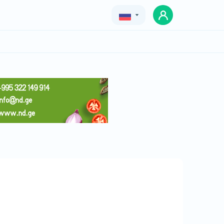
Geo
Eng
Rus