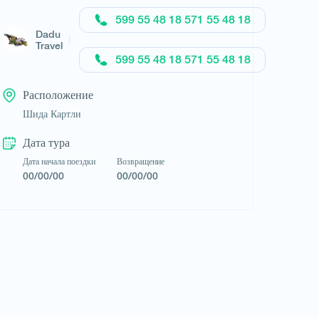
Запросить тур
599 55 48 18 571 55 48 18
Dadu
Travel
599 55 48 18 571 55 48 18
Расположение
Шида Картли
Дата тура
Дата начала поездки
Возвращение
00/00/00
00/00/00