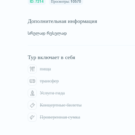
ID: 7214
Просмотры: 10570
Дополнительная информация
სრულად რუსულად
1
/
1
Тур включает в себя
пища
трансфер
Услуги гида
Концертные билеты
Проверенная сумка