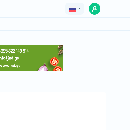
Geo
Eng
Rus