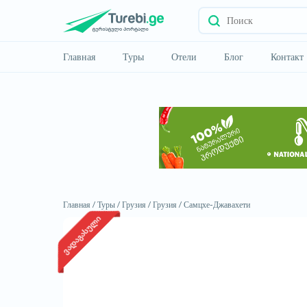
Главная
Туры
Отели
Блог
Контакт
Главная /
Туры /
Грузия /
Грузия /
Самцхе-Джавахети
ვადაგასული