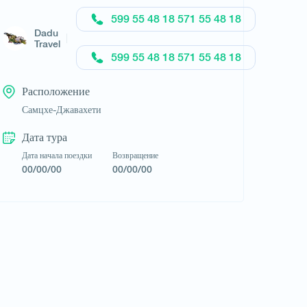
Запросить тур
599 55 48 18 571 55 48 18
Dadu
Travel
599 55 48 18 571 55 48 18
Расположение
Самцхе-Джавахети
Дата тура
Дата начала поездки
Возвращение
00/00/00
00/00/00