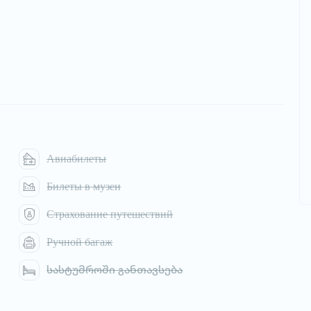
Авиабилеты
Билеты в музеи
Страхование путешествий
Ручной багаж
სასტუმროში განთავსება