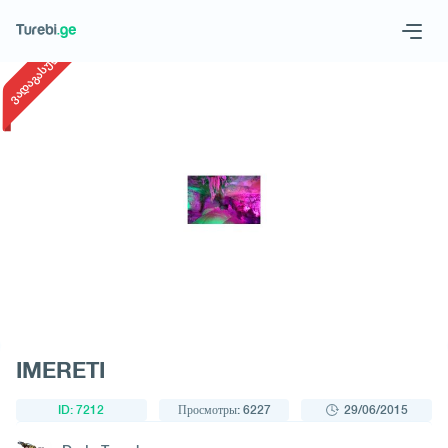
1
/
1
ვადაგასული
Geo
Eng
Запросить тур
IMERETI
ID: 7212
Просмотры: 6227
29/06/2015