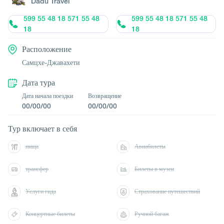
Dadu Travel
599 55 48 18 571 55 48
599 55 48 18 571 55 48
18
18
Расположение
Самцхе-Джавахети
Дата тура
Дата начала поездки
Возвращение
00/00/00
00/00/00
Тур включает в себя
пища
Авиабилеты
трансфер
Билеты в музеи
Услуги гида
Страхование путешествий
Концертные билеты
Ручной багаж