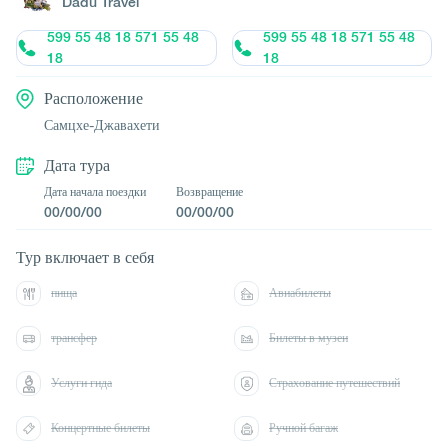
Dadu Travel
599 55 48 18 571 55 48
599 55 48 18 571 55 48
18
18
Расположение
Самцхе-Джавахети
Дата тура
Дата начала поездки
Возвращение
00/00/00
00/00/00
Тур включает в себя
пища
Авиабилеты
трансфер
Билеты в музеи
Услуги гида
Страхование путешествий
Концертные билеты
Ручной багаж