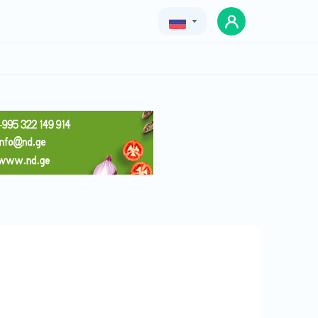
Geo
Eng
Rus