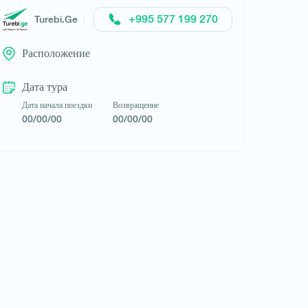
+995 577 199 270
Turebi.Ge
აელიტტა თრეველი * Aelitta
Расположение
Travel
Дата тура
Дата начала поездки
Возвращение
00/00/00
00/00/00