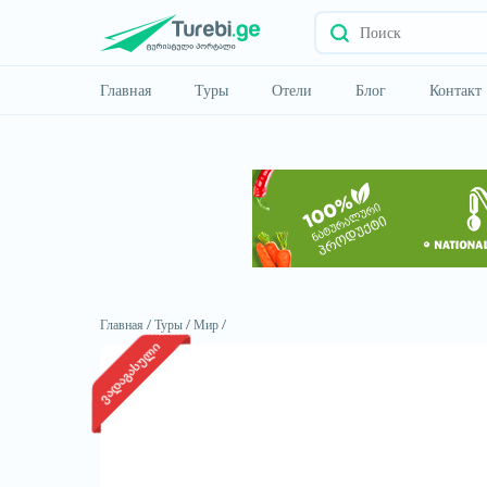
Главная
Туры
Отели
Блог
Контакт
Главная /
Туры /
Мир /
ვადაგასული