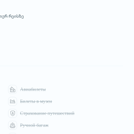
მიერ რეისზე
Авиабилеты
Билеты в музеи
Страхование путешествий
Ручной багаж