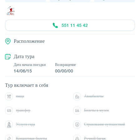
551 11 45 42
Расположение
Дата тура
Дата начала поездки
Возвращение
14/06/15
00/00/00
Тур включает в себя
пища
Авиабилеты
трансфер
Билеты в музеи
Услуги гида
Страхование путешествий
Концертные билеты
Ручной багаж