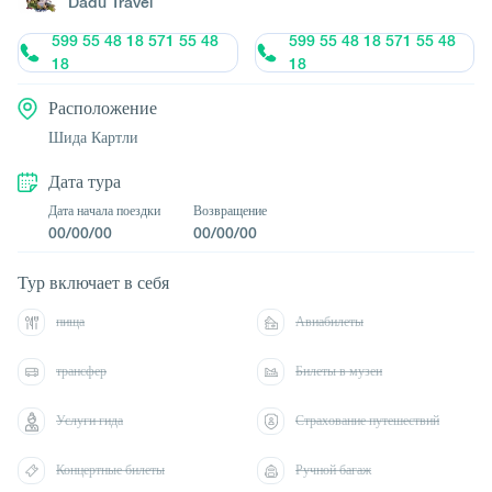
Dadu Travel
599 55 48 18 571 55 48
599 55 48 18 571 55 48
18
18
Расположение
Шида Картли
Дата тура
Дата начала поездки
Возвращение
00/00/00
00/00/00
Тур включает в себя
пища
Авиабилеты
трансфер
Билеты в музеи
Услуги гида
Страхование путешествий
Концертные билеты
Ручной багаж