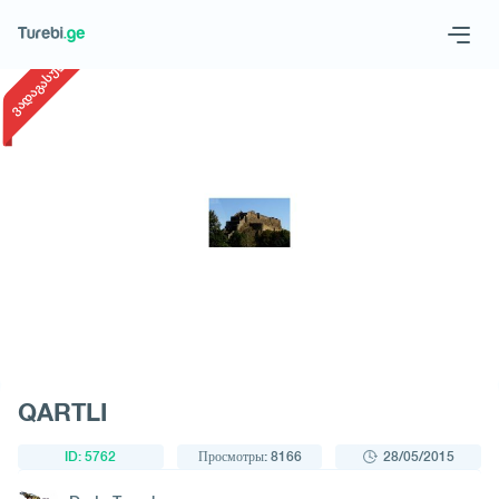
1
/
1
ვადაგასული
Geo
Eng
Запросить тур
QARTLI
ID: 5762
Просмотры: 8166
28/05/2015