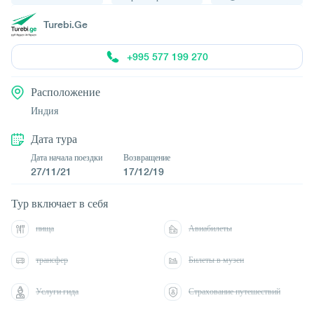
Turebi.Ge
+995 577 199 270
Расположение
Индия
Дата тура
Дата начала поездки
Возвращение
27/11/21
17/12/19
Тур включает в себя
пища
Авиабилеты
трансфер
Билеты в музеи
Услуги гида
Страхование путешествий