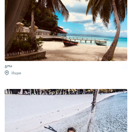
გოა
Индия