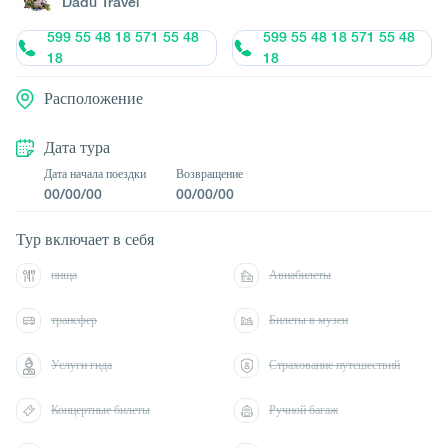
Dadu Travel
599 55 48 18 571 55 48
599 55 48 18 571 55 48
18
18
Расположение
Дата тура
Дата начала поездки
Возвращение
00/00/00
00/00/00
Тур включает в себя
пища
Авиабилеты
трансфер
Билеты в музеи
Услуги гида
Страхование путешествий
Концертные билеты
Ручной багаж