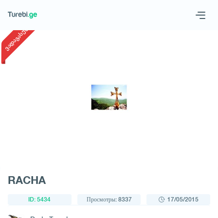
1
/
1
ვადაგასული
Geo
Eng
Запросить тур
RACHA
ID: 5434
Просмотры: 8337
17/05/2015