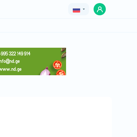
Geo
Eng
Rus