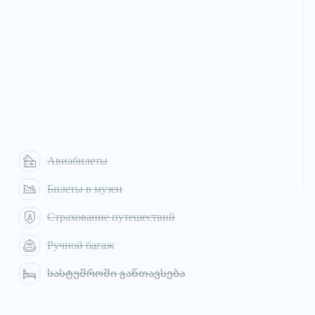
Авиабилеты
Билеты в музеи
Страхование путешествий
Ручной багаж
სასტუმროში განთავსება