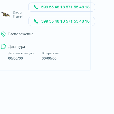
Запросить тур
599 55 48 18 571 55 48 18
Dadu
Travel
599 55 48 18 571 55 48 18
Расположение
Дата тура
Дата начала поездки
Возвращение
00/00/00
00/00/00