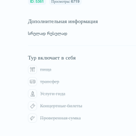
ID: 5361
Просмотры: 6719
Дополнительная информация
სრულად რუსულად
1
/
1
Тур включает в себя
пища
трансфер
Услуги гида
Концертные билеты
Проверенная сумка