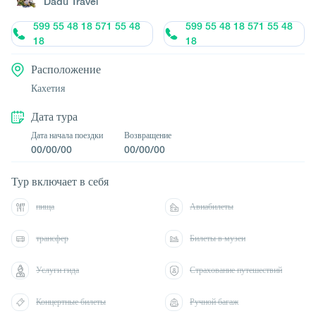
Dadu Travel
599 55 48 18 571 55 48
599 55 48 18 571 55 48
18
18
Расположение
Кахетия
Дата тура
Дата начала поездки
Возвращение
00/00/00
00/00/00
Тур включает в себя
пища
Авиабилеты
трансфер
Билеты в музеи
Услуги гида
Страхование путешествий
Концертные билеты
Ручной багаж