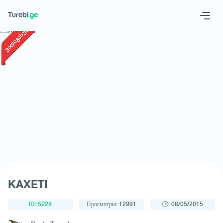
1
/
1
ვადაგასული
Geo
Eng
Запросить тур
KAXETI
ID: 5228
Просмотры: 12991
08/05/2015