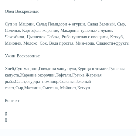
Обед Воскресенье:
Суп из Мацони, Салад Помидори + огурци, Салад Зеленый, Сыр,
Соленья, Картофель жарение, Макароны тушеные с луком,
Чахохбили, Цыпленок Табака, Риба тушеная с овощами, Кетчуб,
Майонез, Молоко, Сок, Вода простая, Мин-вода, Сладости+фрукты
Ужин Воскресенье:
Хлеб,Суп мацони,Говядина чашушули,Курица в томате,Тушеная
капуста,Жарение окорочки,Тефтели,Гречка,Жареная
рыба,Салат,огурцы+помидор,Соленья,Зеленый
салат,Сыр,Маслины,Сметана, Майонез,Кетчуп
Контакт:
()
()