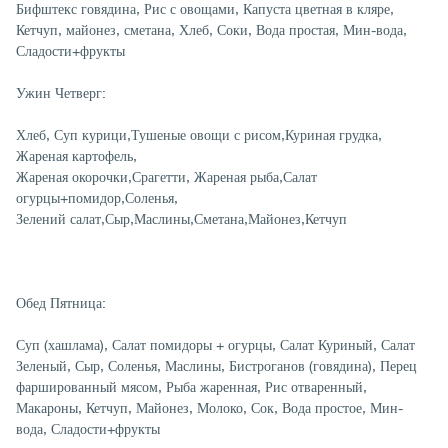
Бифштекс говядина, Рис с овощами, Капуста цветная в кляре,
Кетчуп, майонез, сметана, Хлеб, Соки, Вода простая, Мин-вода,
Сладости+фрукты
Ужин Четверг:
Хлеб, Суп курици,Тушеные овощи с рисом,Куриная грудка,
Жареная картофель,
Жареная окорочки,Срагетти, Жареная рыба,Салат
огурцы+помидор,Соленья,
Зелений салат,Сыр,Маслины,Сметана,Майонез,Кетчуп
Обед Пятница:
Суп (хашлама), Салат помидоры + огурцы, Салат Куриный, Салат
Зеленый, Сыр, Соленья, Маслины, Бистроганов (говядина), Перец
фаршированный мясом, Рыба жаренная, Рис отваренный,
Макароны, Кетчуп, Майонез, Молоко, Сок, Вода простое, Мин-
вода, Сладости+фрукты