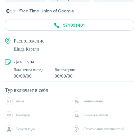
Free Time Union of Georgia
571031401
Расположение
Шида Картли
Дата тура
Дата начала поездки
Возвращение
00/00/00
00/00/00
Тур включает в себя
пища
Авиабилеты
трансфер
Билеты в музеи
Услуги гида
Страхование путешествий