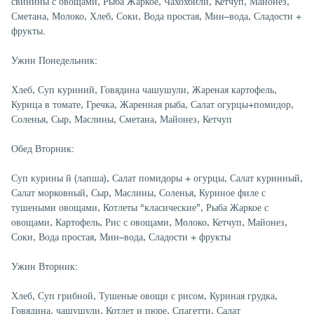
свинины с овощами, Рыба Жаркое, Чахохбили, Кетчуп, Майонез,
Сметана, Молоко, Хлеб, Соки, Вода простая, Мин–вода, Сладости +
фрукты.
Ужин Понедельник:
Хлеб, Суп куриний, Говядина чашушули, Жареная картофель,
Курица в томате, Гречка, Жаренная рыба, Салат огурцы+помидор,
Соленья, Сыр, Маслины, Сметана, Майонез, Кетчуп
Обед Вторник:
Суп курины й (лапша), Салат помидоры + огурцы, Салат куринный,
Салат морковный, Сыр, Маслины, Соленья, Куриное филе с
тушеными овощами, Котлеты “класические”, Рыба Жаркое с
овощами, Картофель, Рис с овощами, Молоко, Кетчуп, Майонез,
Соки, Вода простая, Мин–вода, Сладости + фрукты
Ужин Вторник:
Хлеб, Суп грибной, Тушеные овощи с рисом, Куриная грудка,
Говядина, чашушули, Котлет и пюре, Спагетти, Салат