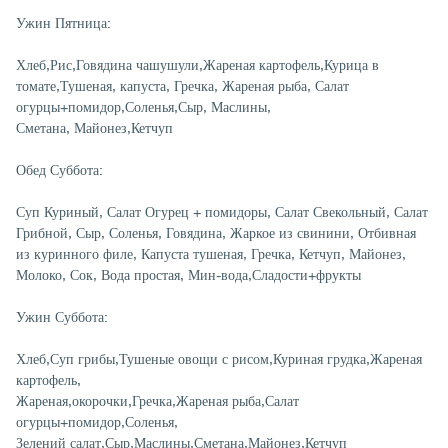
Ужин Пятница:
Хлеб,Рис,Говядина чашушули,Жареная картофель,Курица в
томате,Тушеная, капуста, Гречка, Жареная рыба, Салат
огурцы+помидор,Соленья,Сыр, Маслины,
Сметана, Майонез,Кетчуп
Обед Суббота:
Суп Куриный, Салат Огурец + помидоры, Салат Свекольный, Салат
Грибной, Сыр, Соленья, Говядина, Жаркое из свинини, Отбивная
из куринного филе, Капуста тушеная, Гречка, Кетчуп, Майонез,
Молоко, Сок, Вода простая, Мин-вода,Сладости+фрукты
Ужин Суббота:
Хлеб,Суп грибы,Тушеные овощи с рисом,Куриная грудка,Жареная
картофель,
Жареная,окорочки,Гречка,Жареная рыба,Салат
огурцы+помидор,Соленья,
Зелений салат,Сыр,Маслины,Сметана,Майонез,Кетчуп