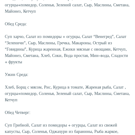
огурцы+помидор, Соленья, Зелений салат, Сыр, Маслины, Сметана,
Майонез, Кетчуп
Обед Среда:
Суп харчо, Салат из помидоры + огурцы, Салат “Венегред”, Салат
“Зеленичи”, Сыр, Маслины, Гречка, Макароны, Острый из
“Говядины”, Курица жаренная, Ежики мясные с овощами, Кетчуп,
Майонез, Сметана, Хлеб, Соки, Вода простая, Мин–вода, Сладости
+ фрукты
Ужин Среда:
Хлеб, Борщ с мясом, Рис, Курица в томате, Жареная рыба, Салат ,
огурцы+помидор, Соленья, Зеленый салат, Сыр, Маслины, Сметана,
Кетчуп
Обед Четверг:
Суп Грибной, Салат из помидоры + огурцы, Салат из свежей
капусты, Сыр, Соленья, Оджахури из баранины, Рыба жаркое,