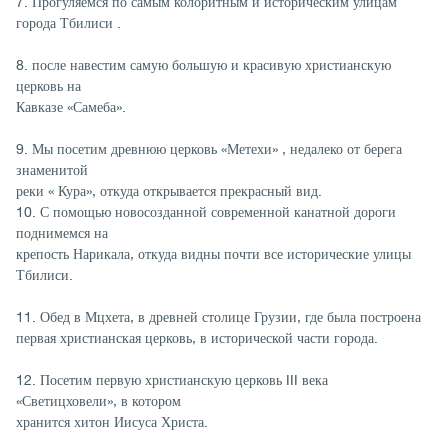
7. Прогуляемся по самым колоритным и историческим улицам
города Тбилиси .
8. после навестим самую большую и красивую христианскую
церковь на
Кавказе «Самеба».
9. Мы посетим древнюю церковь «Метехи» , недалеко от берега
знаменитой
реки « Кура», откуда открывается прекрасный вид.
10. С помощью новосозданной современной канатной дороги
поднимемся на
крепость Нарикала, откуда видны почти все исторические улицы
Тбилиси.
11. Обед в Мцхета, в древней столице Грузии, где была построена
первая христианская церковь, в исторической части города.
12. Посетим первую христианскую церковь III века
«Светицховели», в котором
хранится хитон Иисуса Христа.