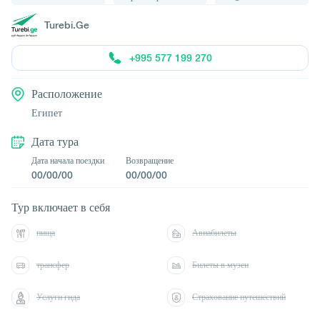
Turebi.Ge
+995 577 199 270
Расположение
Египет
Дата тура
Дата начала поездки
Возвращение
00/00/00
00/00/00
Тур включает в себя
пища
Авиабилеты
трансфер
Билеты в музеи
Услуги гида
Страхование путешествий