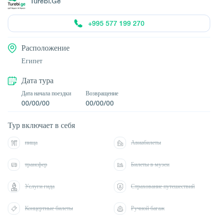
Turebi.Ge
+995 577 199 270
Расположение
Египет
Дата тура
Дата начала поездки
Возвращение
00/00/00
00/00/00
Тур включает в себя
пища
Авиабилеты
трансфер
Билеты в музеи
Услуги гида
Страхование путешествий
Концертные билеты
Ручной багаж