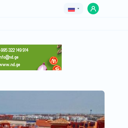
Geo
Eng
Rus