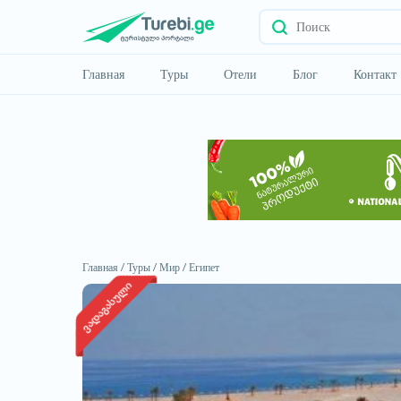
Главная
Туры
Отели
Блог
Контакт
Главная /
Туры /
Мир /
Египет
ვადაგასული