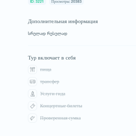
ID: 3221
Просмотры: 20383
Дополнительная информация
სრულად რუსულად
Тур включает в себя
пища
трансфер
Услуги гида
Концертные билеты
Проверенная сумка