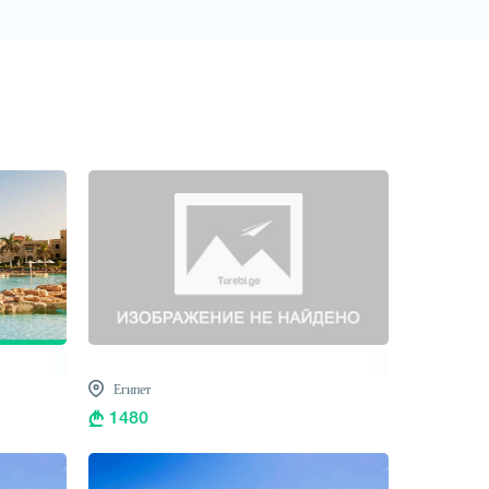
Египет
1480