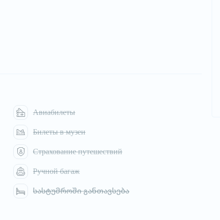
Авиабилеты
Билеты в музеи
Страхование путешествий
Ручной багаж
სასტუმროში განთავსება